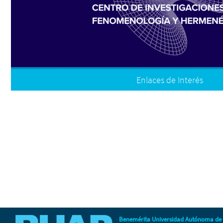
Enlaces de Interés
A cerca del CIFH
Facebook
Instagram
Facultad de Filosofía y Letras
Recuperación de correo institucional
Benemérita Universidad Autónoma de