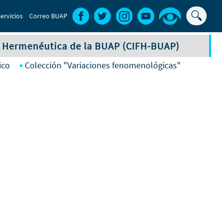
Buscar
ervicios
Correo BUAP
Formul
de
y Hermenéutica de la BUAP (CIFH-BUAP)
búsqu
ico
Colección "Variaciones fenomenológicas"